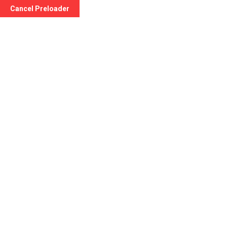
Cancel Preloader
info@officinapediatrica.it
Via del Monte Es
Shop Details