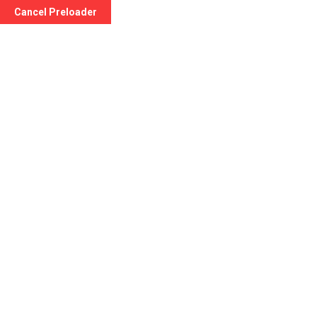
Cancel Preloader
info@officinapediatrica.it
Via del Monte Es
Tag:
Napa