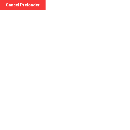
Cancel Preloader
Giorno:
15 Marzo 2024
Home
2024
Marzo
15