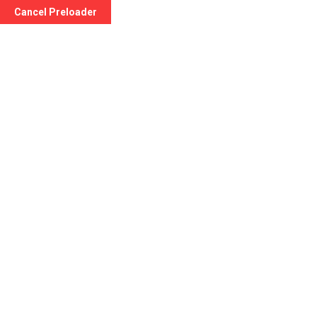
Cancel Preloader
info@officinapediatrica.it
Via del Monte Es
Shop