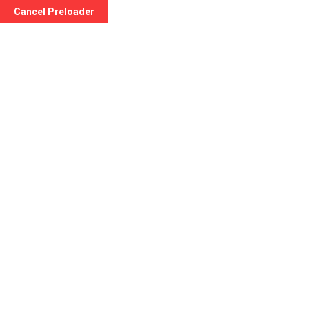
Cancel Preloader
Blog Details
Home
avvisi
GIORNATA MONDIALE DELLA TERRA