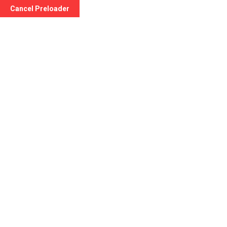
Cancel Preloader
Dr. Zulli Andrea
Home
Doctor
Dr. Zulli Andrea