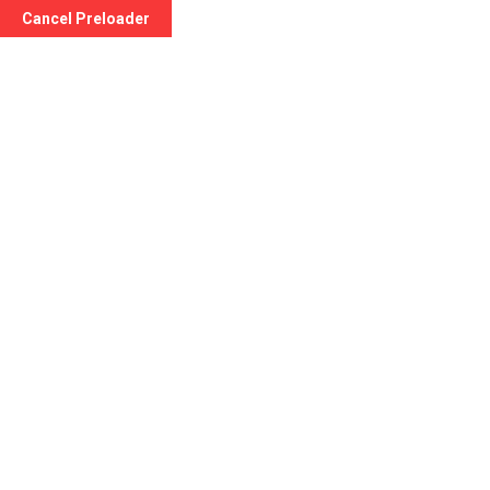
Cancel Preloader
Dr.ssa Angelini Chiara
Home
Doctor
Dr.ssa Angelini Chiara